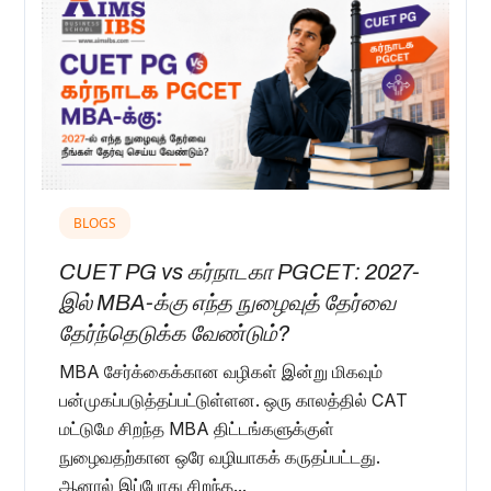
BLOGS
CUET PG vs கர்நாடகா PGCET: 2027-
இல் MBA-க்கு எந்த நுழைவுத் தேர்வை
தேர்ந்தெடுக்க வேண்டும்?
MBA சேர்க்கைக்கான வழிகள் இன்று மிகவும்
பன்முகப்படுத்தப்பட்டுள்ளன. ஒரு காலத்தில் CAT
மட்டுமே சிறந்த MBA திட்டங்களுக்குள்
நுழைவதற்கான ஒரே வழியாகக் கருதப்பட்டது.
ஆனால் இப்போது சிறந்த...