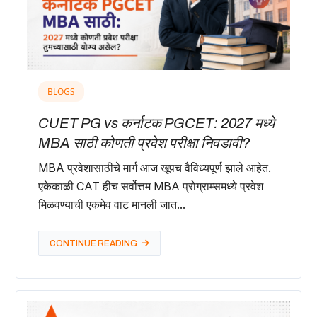
BLOGS
CUET PG vs कर्नाटक PGCET: 2027 मध्ये
MBA साठी कोणती प्रवेश परीक्षा निवडावी?
MBA प्रवेशासाठीचे मार्ग आज खूपच वैविध्यपूर्ण झाले आहेत.
एकेकाळी CAT हीच सर्वोत्तम MBA प्रोग्राम्समध्ये प्रवेश
मिळवण्याची एकमेव वाट मानली जात...
CONTINUE READING