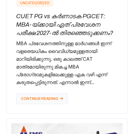
UNCATEGORIZED
CUET PG vs കർണാടക PGCET:
MBA-യ്ക്കായി ഏത് പ്രവേശന
പരീക്ഷ 2027-ൽ തിരഞ്ഞെടുക്കണം?
MBA പ്രവേശനത്തിനുള്ള മാർഗങ്ങൾ ഇന്ന്
വളരെയധികം വൈവിധ്യമുള്ളതായി
മാറിയിരിക്കുന്നു. ഒരു കാലത്ത് CAT
മാത്രമായിരുന്നു മികച്ച MBA
പ്രോഗ്രാമുകളിലേക്കുള്ള ഏക വഴി എന്ന്
കരുതപ്പെട്ടിരുന്നത്. എന്നാൽ ഇന്ന്...
CONTINUE READING